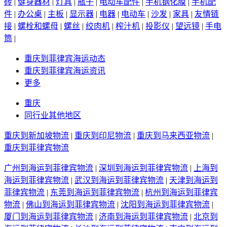
砖
|
健身器材
|
灯具
|
瓶子
|
电动车配件
|
手机钢化膜
|
手机配
件
|
办公桌
|
主板
|
显示器
|
电器
|
电动车
|
沙发
|
家具
|
友情链
接
|
螺栓和螺母
|
螺丝
|
绞肉机
|
榨汁机
|
投影仪
|
望远镜
|
手电
筒
|
重庆到菲律宾海运动态
重庆到菲律宾海运资讯
更多
重庆
同行业其他地区
重庆到新加坡物流
|
重庆到印尼物流
|
重庆到马来西亚物流
|
重庆到菲律宾物流
广州到海运到菲律宾物流
|
深圳到海运到菲律宾物流
|
上海到
海运到菲律宾物流
|
武汉到海运到菲律宾物流
|
天津到海运到
菲律宾物流
|
东莞到海运到菲律宾物流
|
杭州到海运到菲律宾
物流
|
佛山到海运到菲律宾物流
|
沈阳到海运到菲律宾物流
|
厦门到海运到菲律宾物流
|
济南到海运到菲律宾物流
|
北京到