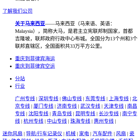
了解我们公司
关于马来西亚
——马来西亚（马来语、英语：
Malaysia），简称大马，是君主立宪联邦制国家，首都
吉隆坡，联邦政府行政中心布城。全国分为13个州和3个
联邦直辖区，全国面积共33万平方公里。
重庆到菲律宾海运
重庆到菲律宾空运
分站
行业
广州专线
|
深圳专线
|
佛山专线
|
东莞专线
|
上海专线
|
北
京专线
|
厦门专线
|
济南专线
|
武汉专线
|
天津专线
|
南昌
专线
|
沈阳专线
|
青岛专线
|
昆明专线
|
长沙专线
|
南宁专
线
|
杭州专线
|
中山专线
|
珠海专线
|
惠州专线
|
迷你风扇
|
导航/行车记录仪
|
机械
|
家电
|
汽车配件
|
风扇
|
瓷