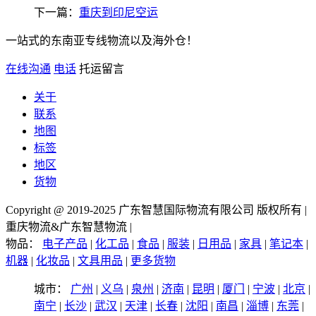
下一篇：
重庆到印尼空运
一站式的东南亚专线物流以及海外仓！
在线沟通
电话
托运留言
关于
联系
地图
标签
地区
货物
Copyright @ 2019-2025 广东智慧国际物流有限公司 版权所有 |
重庆物流&广东智慧物流 |
物品：
电子产品
|
化工品
|
食品
|
服装
|
日用品
|
家具
|
笔记本
|
机器
|
化妆品
|
文具用品
|
更多货物
城市：
广州
|
义乌
|
泉州
|
济南
|
昆明
|
厦门
|
宁波
|
北京
|
南宁
|
长沙
|
武汉
|
天津
|
长春
|
沈阳
|
南昌
|
淄博
|
东莞
|